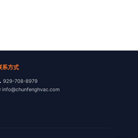
联系方式

929-708-8979
✉
info@chunfenghvac.com