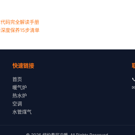
障代码完全解读手册
季深度保养15步清单
快速链接
首页

暖气炉
热水炉
空调
水管煤气
© 2026 纽约春风冷暖. All Rights Reserved.