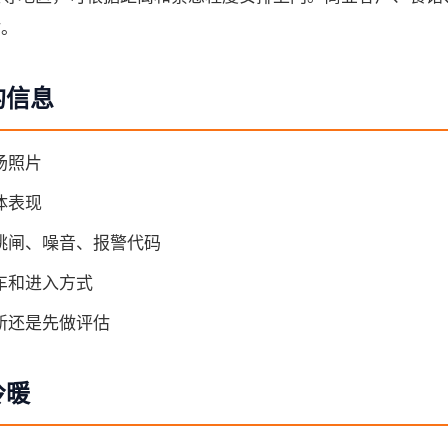
估。
的信息
场照片
体表现
跳闸、噪音、报警代码
车和进入方式
新还是先做评估
冷暖