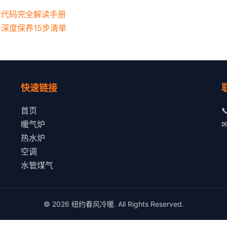
障代码完全解读手册
季深度保养15步清单
快速链接
首页

暖气炉
热水炉
空调
水管煤气
© 2026 纽约春风冷暖. All Rights Reserved.