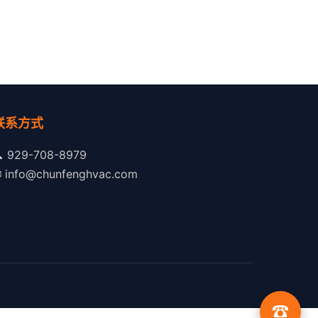
联系方式

929-708-8979
✉
info@chunfenghvac.com
☎