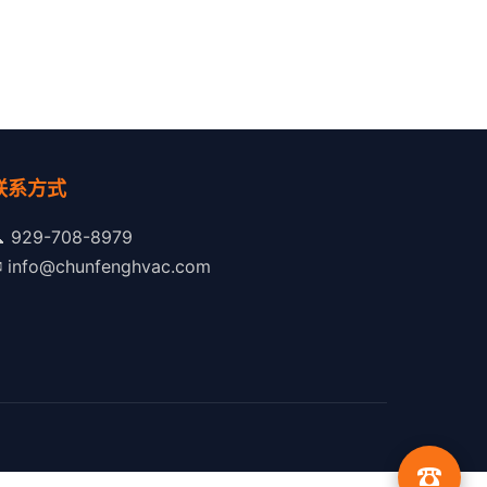
联系方式

929-708-8979
✉
info@chunfenghvac.com
☎