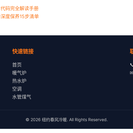
障代码完全解读手册
季深度保养15步清单
快速链接
首页

暖气炉
热水炉
空调
水管煤气
© 2026 纽约春风冷暖. All Rights Reserved.