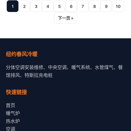
1
2
3
4
5
6
7
8
9
10
下一页 »
纽约春风冷暖
分体空调安装维修、中央空调、暖气系统、水管煤气、餐
馆排风、特斯拉充电桩
快速链接
首页
暖气炉
热水炉
空调