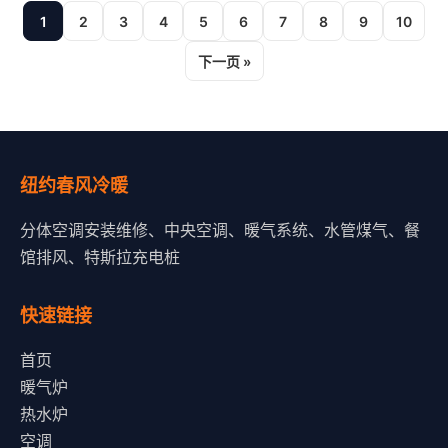
1
2
3
4
5
6
7
8
9
10
下一页 »
纽约春风冷暖
分体空调安装维修、中央空调、暖气系统、水管煤气、餐
馆排风、特斯拉充电桩
快速链接
首页
暖气炉
热水炉
空调