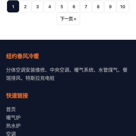
1
2
3
4
5
6
7
8
9
10
下一页 »
纽约春风冷暖
分体空调安装维修、中央空调、暖气系统、水管煤气、餐
馆排风、特斯拉充电桩
快速链接
首页
暖气炉
热水炉
空调