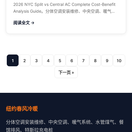
2026 NYC Split vs Central AC Complete Cost-Benefit
Analysis Guide。分体空调安装维修、中央空调、暖气系
统、水管煤气、餐馆排风、特斯拉充电桩。电话：929-
阅读全文 →
708-8979
1
2
3
4
5
6
7
8
9
10
下一页 »
纽约春风冷暖
分体空调安装维修、中央空调、暖气系统、水管煤气、餐
馆排风、特斯拉充电桩