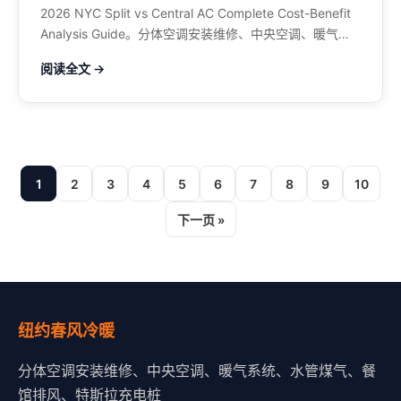
2026 NYC Split vs Central AC Complete Cost-Benefit
Analysis Guide。分体空调安装维修、中央空调、暖气系
统、水管煤气、餐馆排风、特斯拉充电桩。电话：929-
阅读全文 →
708-8979
1
2
3
4
5
6
7
8
9
10
下一页 »
纽约春风冷暖
分体空调安装维修、中央空调、暖气系统、水管煤气、餐
馆排风、特斯拉充电桩